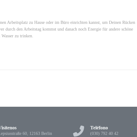
inen Arbeitsplatz zu Hause oder im Büro einrichten kannst, um Deinen Rücken
ver durch den Arbeitstag kommst und danach noch Energie für andere schöne
 Wasser zu trinken.
Visítenos
Teléfono
epsiusstraße 60, 12163 Berlin
(030) 792 40 42