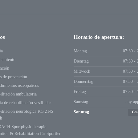
ios
Horario de apertura:
ia
Montag
07:30 - 
namiento
Dienstag
07:30 - 
nción
Mittwoch
07:30 - 
s de prevención
Donnerstag
07:30 - 
dimientos osteopáticos
Freitag
07:30 - 
ilitación ambulatoria
Samstag
- by ap
a de rehabilitación vestibular
ilitación neurológica KG ZNS
Sonntag
Ges
h
ACH Sportphysiotherapie
ntion & Rehabilitation für Sportler