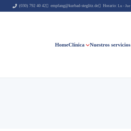
(030) 792 40 42
empfang@kurbad-steglitz.de
Horario:
Lu - Jue
Home
Clínica
Nuestros servicios