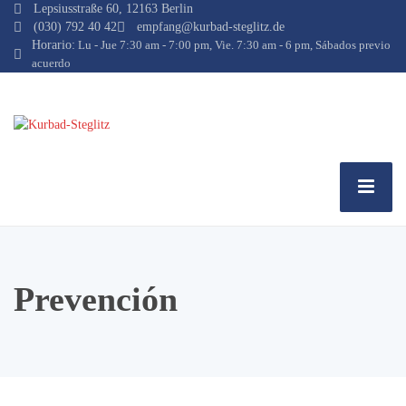
Lepsiusstraße 60, 12163 Berlin
(030) 792 40 42
empfang@kurbad-steglitz.de
Horario:
Lu - Jue 7:30 am - 7:00 pm, Vie. 7:30 am - 6 pm, Sábados previo
acuerdo
Prevención