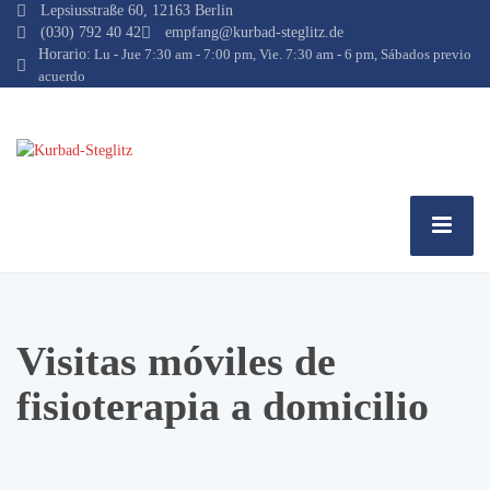
Lepsiusstraße 60, 12163 Berlin
(030) 792 40 42
empfang@kurbad-steglitz.de
Horario:
Lu - Jue 7:30 am - 7:00 pm, Vie. 7:30 am - 6 pm, Sábados previo
acuerdo
Visitas móviles de
fisioterapia a domicilio