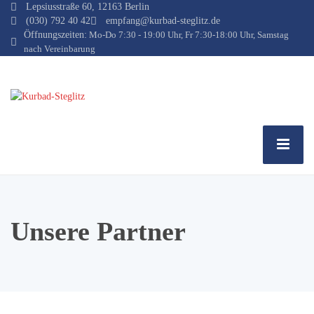
Lepsiusstraße 60, 12163 Berlin
(030) 792 40 42
empfang@kurbad-steglitz.de
Öffnungszeiten:
Mo-Do 7:30 - 19:00 Uhr, Fr 7:30-18:00 Uhr, Samstag
nach Vereinbarung
Unsere Partner