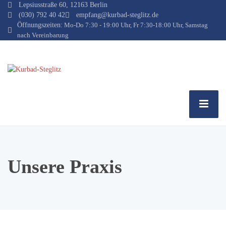
Lepsiusstraße 60, 12163 Berlin
(030) 792 40 42
empfang@kurbad-steglitz.de
Öffnungszeiten:
Mo-Do 7:30 - 19:00 Uhr, Fr 7:30-18:00 Uhr, Samstag
nach Vereinbarung
Unsere Praxis