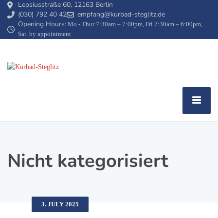
Lepsiusstraße 60, 12163 Berlin
(030) 792 40 42
empfang@kurbad-steglitz.de
Opening Hours:
Mo - Thur 7:30am – 7:00pm, Fri 7:30am – 6:00pm,
Sat. by appointment
Nicht kategorisiert
3. JULY 2025