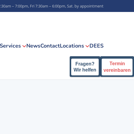
7:30am – 7:00pm, Fri 7:30am – 6:00pm, Sat. by appointment
Services
News
Contact
Locations
DE
ES
Termin
Fragen?
Wir helfen
vereinbaren