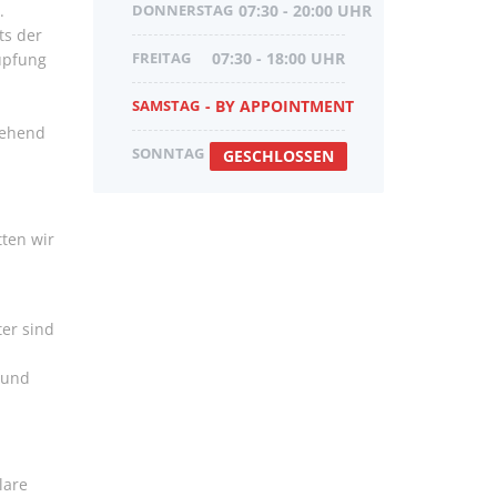
.
DONNERSTAG
07:30 - 20:00 UHR
ts der
FREITAG
07:30 - 18:00 UHR
nüpfung
SAMSTAG
- BY APPOINTMENT
gehend
SONNTAG
GESCHLOSSEN
tten wir
ter sind
 und
lare