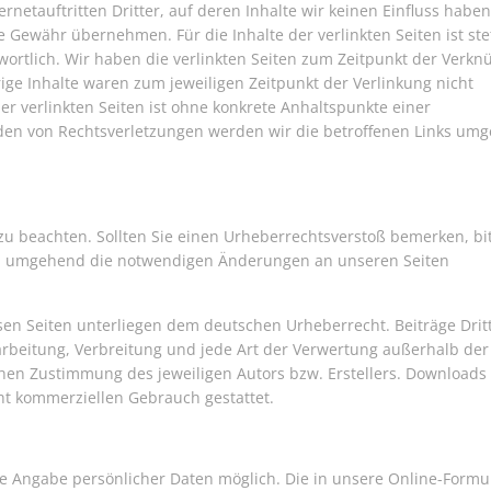
ternetauftritten Dritter, auf deren Inhalte wir keinen Einfluss haben
 Gewähr übernehmen. Für die Inhalte der verlinkten Seiten ist ste
twortlich. Wir haben die verlinkten Seiten zum Zeitpunkt der Verk
ige Inhalte waren zum jeweiligen Zeitpunkt der Verlinkung nicht
er verlinkten Seiten ist ohne konkrete Anhaltspunkte einer
den von Rechtsverletzungen werden wir die betroffenen Links um
zu beachten. Sollten Sie einen Urheberrechtsverstoß bemerken, bi
f. umgehend die notwendigen Änderungen an unseren Seiten
sen Seiten unterliegen dem deutschen Urheberrecht. Beiträge Drit
earbeitung, Verbreitung und jede Art der Verwertung außerhalb der
chen Zustimmung des jeweiligen Autors bzw. Erstellers. Downloads
cht kommerziellen Gebrauch gestattet.
e Angabe persönlicher Daten möglich. Die in unsere Online-Formu