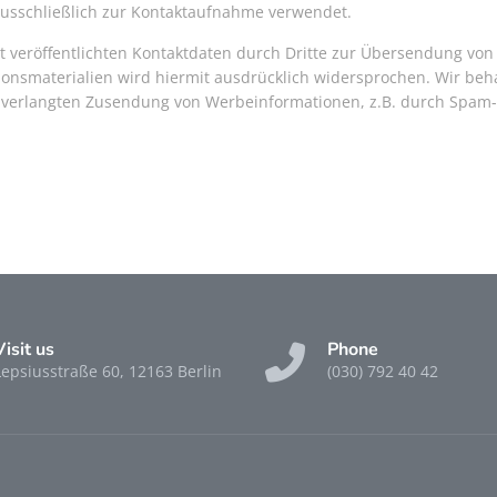
usschließlich zur Kontaktaufnahme verwendet.
veröffentlichten Kontaktdaten durch Dritte zur Übersendung von 
onsmaterialien wird hiermit ausdrücklich widersprochen. Wir beh
 unverlangten Zusendung von Werbeinformationen, z.B. durch Spam-
Visit us
Phone
Lepsiusstraße 60, 12163 Berlin
(030) 792 40 42