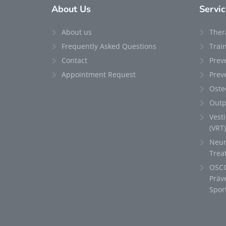
About
Us
Servic
About us
Ther
Frequently Asked Questions
Trai
Contact
Prev
Appointment Request
Prev
Oste
Outp
Vest
(VRT)
Neur
Trea
OSCO
Präv
Spor