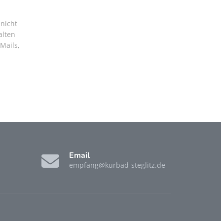
nicht
alten
Mails,
Email
empfang@kurbad-steglitz.de