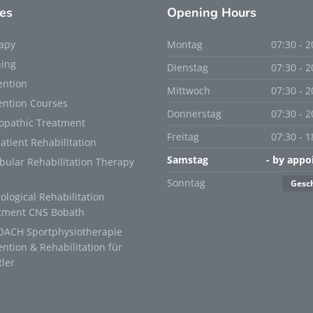
es
Opening
Hours
apy
Montag
07:30 - 2
ning
Dienstag
07:30 - 2
ention
Mittwoch
07:30 - 2
ention Courses
Donnerstag
07:30 - 2
opathic Treatment
Freitag
07:30 - 1
atient Rehabilitation
Samstag
- by app
ibular Rehabilitation Therapy
Sonntag
Gesc
ological Rehabilitation
tment CNS Bobath
ACH Sportphysiotherapie
ention & Rehabilitation für
tler