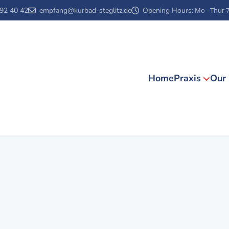
792 40 42
empfang@kurbad-steglitz.de
Opening Hours:
Mo - Thur 
Home
Praxis
Our 