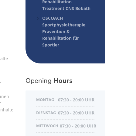
Rehabilitation
Treatment CNS Bobath
OSCOACH
Sportphysiotherapie
Prävention &
Rehabilitation für
Sportler
halte
Opening
Hours
r
einen
MONTAG
07:30 - 20:00 UHR
r
Inhalte
DIENSTAG
07:30 - 20:00 UHR
MITTWOCH
07:30 - 20:00 UHR