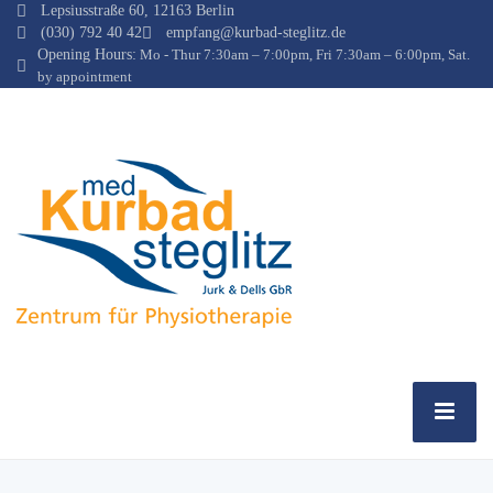
Lepsiusstraße 60, 12163 Berlin
(030) 792 40 42
empfang@kurbad-steglitz.de
Opening Hours:
Mo - Thur 7:30am – 7:00pm, Fri 7:30am – 6:00pm, Sat.
by appointment